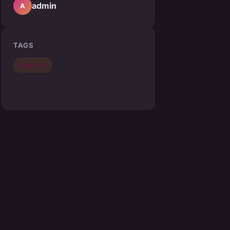
admin
A
TAGS
Bien-etre